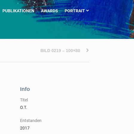
PUBLIKATIONEN
AWARDS
PORTRAIT
BILD 0219 – 100×80
Info
Titel
O.T.
Entstanden
2017