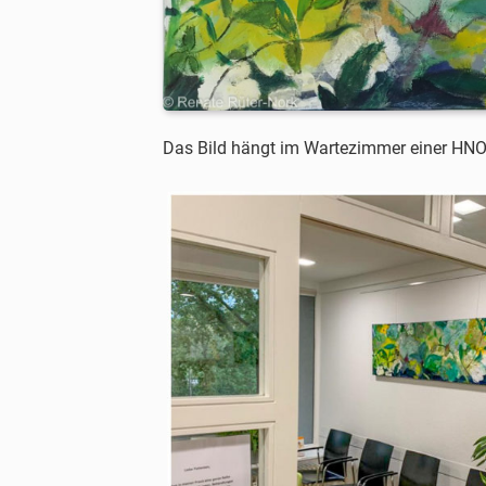
v
i
g
Das Bild hängt im Wartezimmer einer HNO
a
t
i
o
n