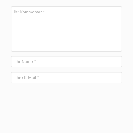
Meinen Namen, meine E-Mail-Adresse und
meine Website in diesem Browser für die nächste
Kommentierung speichern.