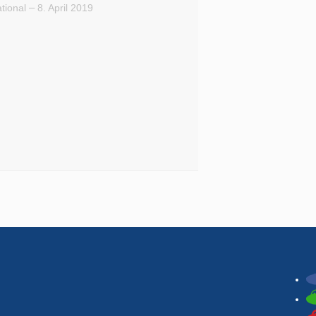
–
ational
8. April 2019
Teilen